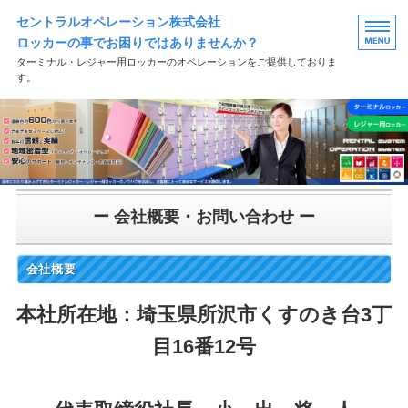
セントラルオペレーション株式会社
ロッカーの事でお困りではありませんか？
ターミナル・レジャー用ロッカーのオペレーションをご提供しておりま
す。
HOME
西武鉄道様 設置案内
設置場所一覧
ー 会社概要・お問い合わせ ー
宅配ロッカー販売・設置
会社概要
会社概要・お問い合わせ
本社所在地：埼玉県所沢市くすのき台3丁
目16番12号