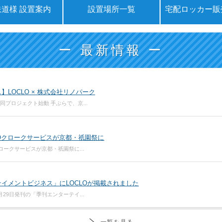
道様 設置案内
設置場所一覧
宅配ロッカー販
ー 最新情報 ー
】LOCLO × 株式会社リノパーク
共同プロジェクト始動 手ぶらで、京...
LOクロークサービスが京都・祇園祭に
ロークサービスが京都・祇園祭に...
イメントビジネス」にLOCLOが掲載されました
月29日発刊の「季刊エンターテイ...